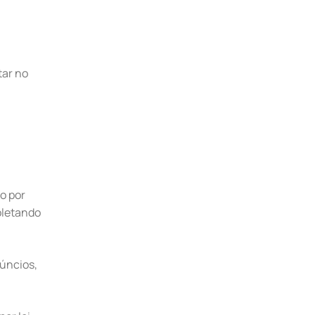
tar no
o por
oletando
núncios,