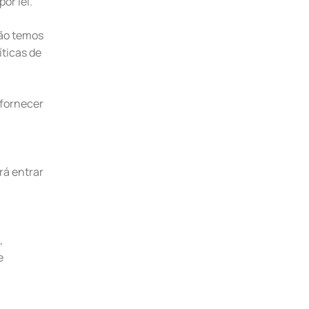
or lei.
não temos
íticas de
 fornecer
rá entrar
,
e