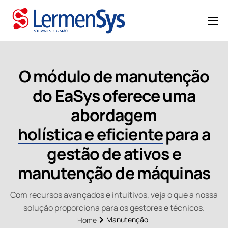
HOME
QUEM SOMOS
O módulo de manutenção
SOLUÇÕES
do EaSys oferece uma
MANUTENÇÃO
abordagem
CASES
holística e eficiente
para a
BLOG
gestão de ativos e
CONTATO
manutenção de máquinas
Com recursos avançados e intuitivos, veja o que a nossa
solução proporciona para os gestores e técnicos.
Manutenção
Home