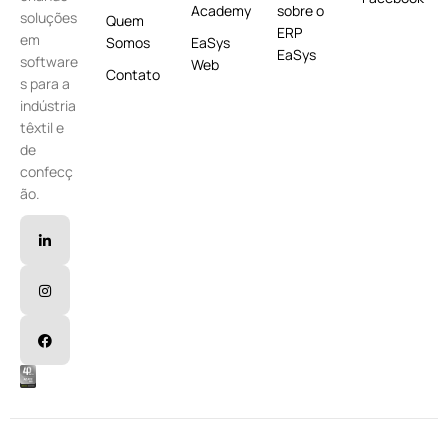
Academy
sobre o
soluções
Quem
ERP
em
Somos
EaSys
EaSys
software
Web
Contato
s para a
indústria
têxtil e
de
confecç
ão.