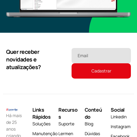
Quer receber
Email
novidades e
atualizações?
Links
Recurso
Conteú
Social
Há mais
Rápidos
s
do
Linkedin
de 25
Soluções
Suporte
Blog
Instagram
anos
Manutenção
Lermen
Dúvidas
criando
Facebook