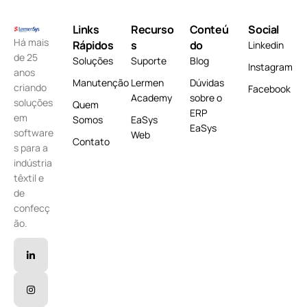
Links
Recurso
Conteú
Social
Há mais
Rápidos
s
do
Linkedin
de 25
Soluções
Suporte
Blog
Instagram
anos
Manutenção
Lermen
Dúvidas
criando
Facebook
Academy
sobre o
soluções
Quem
ERP
em
Somos
EaSys
EaSys
software
Web
Contato
s para a
indústria
têxtil e
de
confecç
ão.