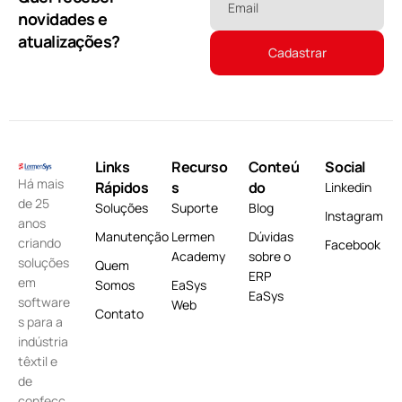
Email
novidades e
atualizações?
Links
Recurso
Conteú
Social
Há mais
Rápidos
s
do
Linkedin
de 25
Soluções
Suporte
Blog
Instagram
anos
Manutenção
Lermen
Dúvidas
criando
Facebook
Academy
sobre o
soluções
Quem
ERP
em
Somos
EaSys
EaSys
software
Web
Contato
s para a
indústria
têxtil e
de
confecç