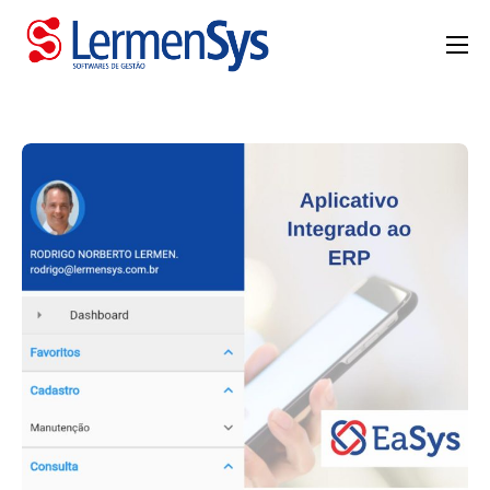
HOME
QUEM SOMOS
SOLUÇÕES
MANUTENÇÃO
CASES
BLOG
CONTATO