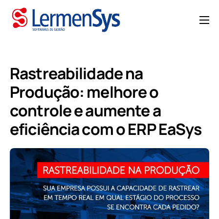
HOME
QUEM SOMOS
Rastreabilidade na
SOLUÇÕES
Produção: melhore o
MANUTENÇÃO
controle e aumente a
CASES
eficiência com o ERP EaSys
BLOG
CONTATO