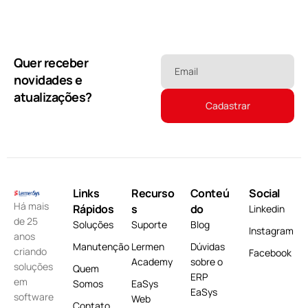
Quer receber
Email
novidades e
atualizações?
Links
Recurso
Conteú
Social
Há mais
Rápidos
s
do
Linkedin
de 25
Soluções
Suporte
Blog
Instagram
anos
Manutenção
Lermen
Dúvidas
criando
Facebook
Academy
sobre o
soluções
Quem
ERP
em
Somos
EaSys
EaSys
software
Web
Contato